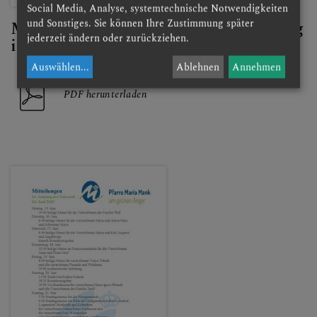
Social Media, Analyse, systemtechnische Notwendigkeiten
und Sonstiges. Sie können Ihre Zustimmung später
Mitteilungen der Woche - 12. Sonntag
jederzeit ändern oder zurückziehen.
im Jahreskreis 2026
Auswählen
...
Ablehnen
Annehmen
PDF herunterladen