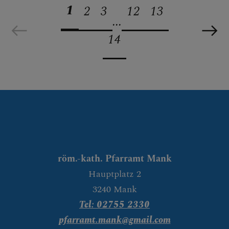
1
2
3
12
13
...
14
röm.-kath. Pfarramt Mank
Hauptplatz 2
3240 Mank
Tel: 02755 2330
pfarramt.mank@gmail.com