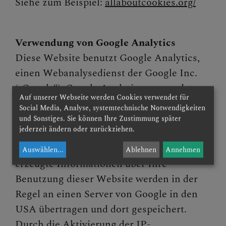
Siehe zum Beispiel:
allaboutcookies.org/
Verwendung von Google Analytics
Diese Website benutzt Google Analytics,
einen Webanalysedienst der Google Inc.
(„Google“). Google Analytics verwendet
Auf unserer Webseite werden Cookies verwendet für
sog. „Cookies“, Textdateien, die auf Ihrem
Social Media, Analyse, systemtechnische Notwendigkeiten
Computer gespeichert werden und die eine
und Sonstiges. Sie können Ihre Zustimmung später
jederzeit ändern oder zurückziehen.
Analyse der Benutzung der Website durch
Sie ermöglichen. Die durch das Cookie
Auswählen
...
Ablehnen
Annehmen
erzeugte Informationen über Ihre
Benutzung dieser Website werden in der
Regel an einen Server von Google in den
USA übertragen und dort gespeichert.
Durch die Aktivierung der IP-