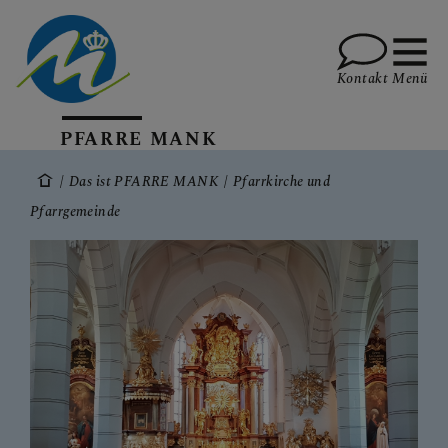
Kontakt
Menü
PFARRE MANK
WAS GIBT ES NEUES?
Das ist PFARRE MANK
Pfarrkirche und
Pfarrgemeinde
DAS IST PFARRE MANK
Pfarrkirche und Pfarrgemeinde
Pfarrer
Pfarrgemeinde- und
Pfarrkirchenrat