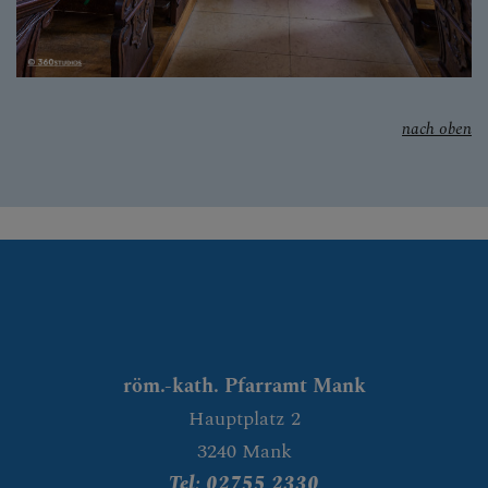
nach oben
röm.-kath. Pfarramt Mank
Hauptplatz 2
3240 Mank
Tel: 02755 2330