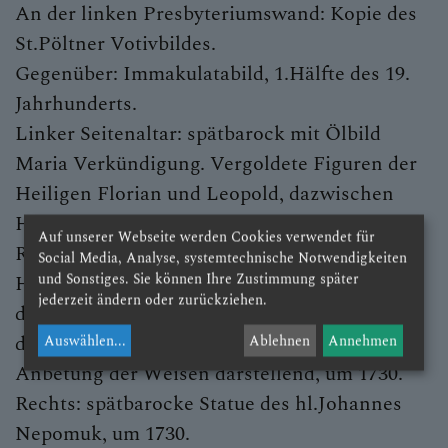
An der linken Presbyteriumswand: Kopie des
St.Pöltner Votivbildes.
Gegenüber: Immakulatabild, 1.Hälfte des 19.
Jahrhunderts.
Linker Seitenaltar: spätbarock mit Ölbild
Maria Verkündigung. Vergoldete Figuren der
Heiligen Florian und Leopold, dazwischen
Herz-Jesu-Figur.
Auf unserer Webseite werden Cookies verwendet für
Rechter Seitenaltar: barock, mit Ölbild Mariä
Social Media, Analyse, systemtechnische Notwendigkeiten
und Sonstiges. Sie können Ihre Zustimmung später
Heimsuchung und Statuen des hl. Johannes
jederzeit ändern oder zurückziehen.
d.Täufers und des hl. Leonhard. Links neben
dem Altar spätbarocke Figurengruppe, die
Auswählen
...
Ablehnen
Annehmen
Anbetung der Weisen darstellend, um 1730.
Rechts: spätbarocke Statue des hl.Johannes
Nepomuk, um 1730.