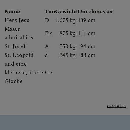
Name
Ton
Gewicht
Durchmesser
Herz Jesu
D
1.675 kg
139 cm
Mater
Fis
875 kg
111 cm
admirabilis
St. Josef
A
550 kg
94 cm
St. Leopold
d
345 kg
83 cm
und eine
kleinere, ältere
Cis
Glocke
nach oben