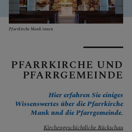
Gruppen & Teams
Pfarrkirche Mank innen
INFOS
PFARRKIRCHE UND
UNSER
PFARRGEMEINDE
PFARRKALENDER
Hier erfahren Sie einiges
KONTAKT
Wissenswertes über die Pfarrkirche
Mank und die Pfarrgemeinde.
Kirchengeschichtliche Rückschau