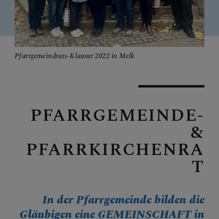
Gruppen & Teams
Pfarrgemeindrats-Klausur 2022 in Melk
INFOS
PFARRGEMEINDE-
UNSER
PFARRKALENDER
&
PFARRKIRCHENRA
T
KONTAKT
In der Pfarrgemeinde bilden die
Gläubigen eine GEMEINSCHAFT in