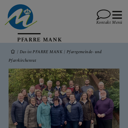
Kontakt
Menü
PFARRE MANK
WAS GIBT ES NEUES?
Das ist PFARRE MANK
Pfarrgemeinde- und
Pfarrkirchenrat
DAS IST PFARRE MANK
Pfarrkirche und Pfarrgemeinde
Pfarrer
Pfarrgemeinde- und
Pfarrkirchenrat