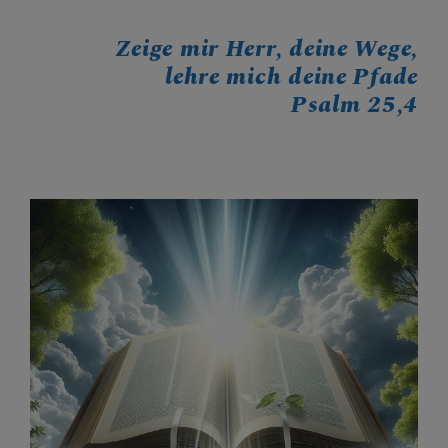
Unsere Minis wissen´s
Zeige mir Herr, deine Wege,
lehre mich deine Pfade
DAS IST PFARRE MANK
Psalm 25,4
INFOS
UNSER
PFARRKALENDER
KONTAKT