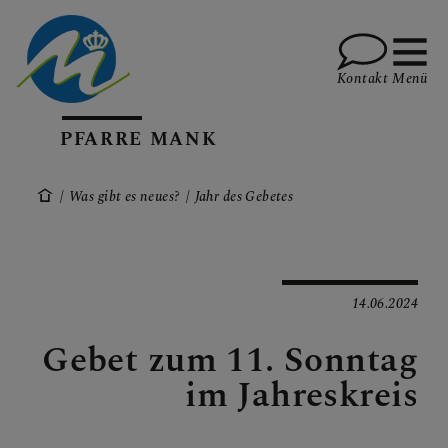
Kontakt
Menü
PFARRE MANK
WAS GIBT ES NEUES?
Was gibt es neues?
Jahr des Gebetes
Berichte
Mitteilungen der Woche
14.06.2024
Sonntagspredigt
Gebet zum 11. Sonntag
Manker Pfarrblatt
im Jahreskreis
Jahr des Gebetes