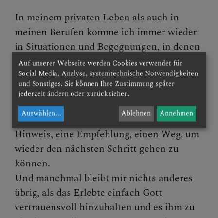
In meinem privaten Leben als auch in
meinen Berufen komme ich immer wieder
in Situationen und Begegnungen, in denen
ich nicht gleich eine Antwort oder
Auf unserer Webseite werden Cookies verwendet für
Social Media, Analyse, systemtechnische Notwendigkeiten
passende Reaktion parat habe. Manchmal
und Sonstiges. Sie können Ihre Zustimmung später
erkennt man den Sinn im Moment nicht
jederzeit ändern oder zurückziehen.
oder fragt sich nach dem Warum.
Auswählen
...
Ablehnen
Annehmen
Immer wieder bitte ich dann Gott um einen
Hinweis, eine Empfehlung, einen Weg, um
wieder den nächsten Schritt gehen zu
können.
Und manchmal bleibt mir nichts anderes
übrig, als das Erlebte einfach Gott
vertrauensvoll hinzuhalten und es ihm zu